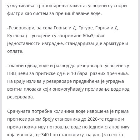
укључивања тј проширења захвата, усвојени су спори
филтри као систем за пречишћавање воде.
-Резервоари, за села Горње и Д. Гргуре, Горњи и Д.
Кутловац – усвојени су запремине 60м3, због
једноставности изградње, стандардизације арматуре и
оплате.
-главни одвод воде и развод до резервоара -усвојене су
ПВЦ цеви за притиске од 6 и 10 бара разних пречника.
На крају излива у резервоаре предвићена је уградња
вентил пловака који онемогућавају преливање воде код
резервоара.
Срачуната потребна количина воде извршена је према
прогнозираном броју становника до 2020-те године и
према нормативу потрошње воде по једном становнику
која износи ; q=340 l по становнику на дан.(за сеоска