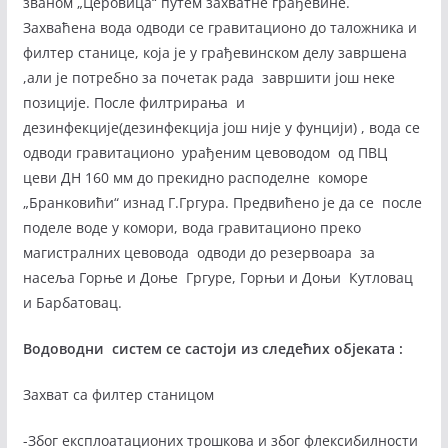
званом „Церовица“ путем захватне грађевине.
Захваћена вода одводи се гравитационо до таложника и
филтер станице, која је у грађевинском делу завршена
,али је потребно за почетак рада завршити још неке
позиције. После филтрирања и
дезинфекције(дезинфекција још није у фунцији) , вода се
одводи гравитационо урађеним цевоводом од ПВЦ
цеви ДН 160 мм до прекидно расподелне коморе
„Бранковићи“ изнад Г.Гргура. Предвићено је да се после
поделе воде у комори, вода гравитационо преко
магистралних цевовода одводи до резервоара за
насеља Горње и Доње Гргуре, Горњи и Доњи Кутловац
и Барбатовац.
Водоводни систем се састоји из следећих објеката :
Захват са филтер станицом
-Због експлоатационих трошкова и због флексибилности