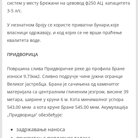
систем у месту Брежани на цевовод ф250 АЦ капацитета
3-5 л/с.
У незнатном броју се користе приватни бунари,које
власници одржавају, и код којих се не врши праћење
квалитета воде.
ПРИДВОРИЦА
Површина слива Придворичке реке до профила бране
износи 9,73км2. Сливно подручје чине јужни огранци
Великог Јастребца. Брана је сачињена од каменитог
материјала са централним глиненим језгром, висине 39
метара, ширине у круни 6 м. Кота минималног успора
543,00 мнм а кота круне бране 545,00 мнм. Акумулација
„Придворица“ обезбеђује:
задржавање наноса
прихватање поплавног таласа