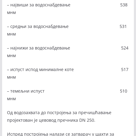
– највиши за водоснабдевање 538
мнм
– средњи за водоснабдевање 531
мнм
– најнижи за водоснабдевање 524
мнм
– испуст испод минималне коте 517
мнм
– темељни испуст 510
мнм
Од водозахвата до постројења за пречишћавање
пројектован је цевовод пречника DN 250.
Испред постројења налази се затварач у шахти за