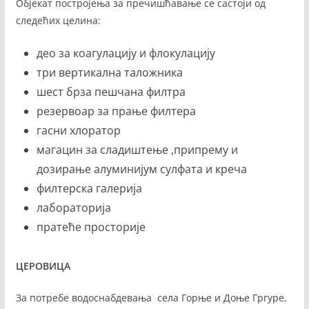
Објекат постројења за пречишћавање се састоји од
следећих целина:
део за коагулацију и флокулацију
три вертикална таложника
шест брза пешчана филтра
резервоар за прање филтера
гасни хлоратор
магацин за сладиштење ,припрему и
дозирање алуминијум сулфата и креча
филтерска галерија
лабораторија
пратеће просторије
ЦЕРОВИЦА
За потребе водоснабдевања села Горње и Доње Гргуре,