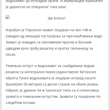
Водозахват до изградње бране и акумулације коришћен
је директно из отвореног тока реке .
Израђен је Тиролски захват лоциран на око 148 м
узводно од локације постројења за пречишћавање воде.
Захват је изваден са преливним прагом и бочним
одводом кроз грубу решетку и кратку таложницу за
песак.
Темељни испуст и водозахват за снабдевање водом
решени су интегрално преко јединственог бетонског
објекта.Тунел водозахвата је лоциран испред насуте
бране(око 50 метара) са десне стране на обали језера.
Објекат је дужине 54 м тунелског типа са 4 селективна
захвата и темељним испустом. Захвати су лоцирани по
следећим котама: