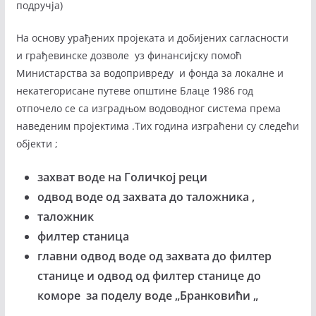
подручја)
На основу урађених пројеката и добијених сагласности
и грађевинске дозволе уз финансијску помоћ
Министарства за водопривреду и фонда за локалне и
некатегорисане путеве општине Блаце 1986 год
отпочело се са изградњом водоводног система према
наведеним пројектима .Тих година изграћени су следећи
објекти ;
захват воде на Голичкој реци
одвод воде од захвата до таложника ,
таложник
филтер станица
главни одвод воде од захвата до филтер
станице и одвод од филтер станице до
коморе за поделу воде „Бранковићи „