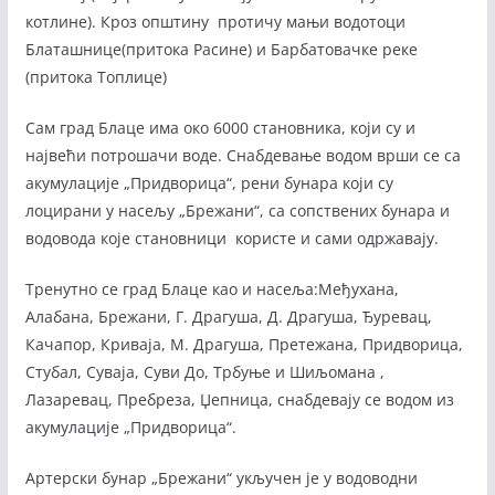
котлине). Кроз општину протичу мањи водотоци
Блаташнице(притока Расине) и Барбатовачке реке
(притока Топлице)
Сам град Блаце има око 6000 становника, који су и
највећи потрошачи воде. Снабдевање водом врши се са
акумулације „Придворица“, рени бунара који су
лоцирани у насељу „Брежани“, са сопствених бунара и
водовода које становници користе и сами одржавају.
Тренутно се град Блаце као и насеља:Међухана,
Алабана, Брежани, Г. Драгуша, Д. Драгуша, Ђуревац,
Качапор, Криваја, М. Драгуша, Претежана, Придворица,
Стубал, Суваја, Суви До, Трбуње и Шиљомана ,
Лазаревац, Пребреза, Џепница, снабдевају се водом из
акумулације „Придворица“.
Артерски бунар „Брежани“ укључен је у водоводни