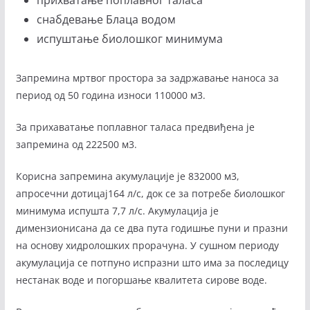
снабдевање Блаца водом
испуштање биолошког минимума
Запремина мртвог простора за задржавање наноса за
период од 50 година износи 110000 м3.
За прихаватање поплавног таласа предвиђена је
запремина од 222500 м3.
Корисна запремина акумулације је 832000 м3,
апросечни дотицај164 л/с, док се за потребе биолошког
минимума испушта 7,7 л/с. Акумулација је
димензионисана да се два пута годишње пуни и празни
на основу хидролошких прорачуна. У сушном периоду
акумулација се потпуно испразни што има за последицу
нестанак воде и погоршање квалитета сирове воде.