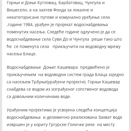
Горњи и Доњи Кутловац, Барбатовац, Чунгула и
Вишесело, а на захтев Фонда за локалне и
некатегорисане путеве и комунално уређење села
,године 1984, урађен је пројекат водоснабдевања
поменутих насеља. Следеће године одлучено је да се
водоснабдевање села Суви До и Чунгула реши тако што
ће се поменута села прикључити на водоводну мрежу
насеља Блаце.
Водоснабдевање Доњег Кашевара предвићено је
прикључењем на водоводни систем града Блаца заједно
са насељем Трбуње(урађени пројекти). Горњи Кашевар
снабдева се водом из изграђеног сопственог водовода
са довољним количинама воде.
Урађеним пројектима је усвојена следећа концепција
водоснабдевања и делимично реализована Захват воде
извршен је у кориту Гргурске-Голичке реке на месту