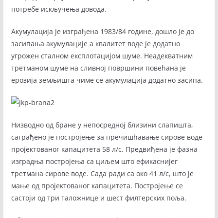
потребе искључења довода.
Акумулација је изграђена 1983/84 године, дошло је до
засипања акумулације а квалитет воде је додатно
угрожен сталном експлотацијом шуме. Неадекватним
третманом шуме на сливној површини повећана је
ерозија земљишта чиме се акумулација додатно засипа.
Низводно од бране у непосредној близини слапишта,
саграђено је постројење за пречишћавање сирове воде
пројектованог капацитета 58 л/с. Предвиђена је фазна
изградња постројења са циљем што ефикаснијег
третмана сирове воде. Сада ради са око 41 л/с, што је
мање од пројектованог капацитета. Постројење се
састоји од три таложнице и шест филтерских поља.