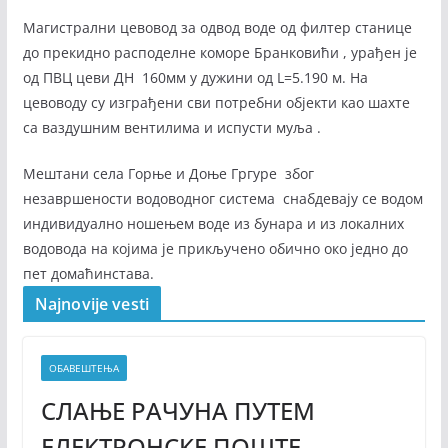
Магистрални цевовод за одвод воде од филтер станице
до прекидно расподелне коморе Бранковићи , урађен је
од ПВЦ цеви ДН 160мм у дужини од L=5.190 м. На
цевоводу су изграђени сви потребни објекти као шахте
са ваздушним вентилима и испусти муља .
Мештани села Горње и Доње Гргуре због
незавршености водоводног система снабдевају се водом
индивидуално ношењем воде из бунара и из локалних
водовода на којима је прикључено обично око једно до
пет домаћинстава.
Najnovije vesti
ОБАВЕШТЕЊА
СЛАЊЕ РАЧУНА ПУТЕМ
ЕЛЕКТРОНСКЕ ПОШТЕ