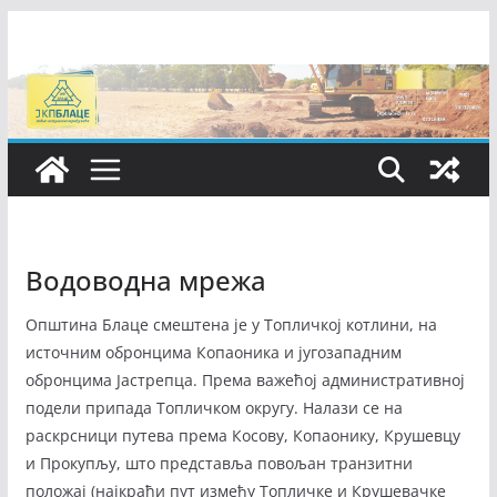
Skip
to
content
Водоводна мрежа
Општина Блаце смештена је у Топличкој котлини, на
источним обронцима Копаоника и југозападним
обронцима Јастрепца. Према важећој административној
подели припада Топличком округу. Налази се на
раскрсници путева према Косову, Копаонику, Крушевцу
и Прокупљу, што представља повољан транзитни
положај (најкраћи пут између Топличке и Крушевачке