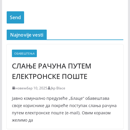
Najnovije vesti
ОБАВЕШТЕЊА
СЛАЊЕ РАЧУНА ПУТЕМ
ЕЛЕКТРОНСКЕ ПОШТЕ
новембар 10, 2025
Jkp Blace
Јавно комунално предузеће „Блаце“ обавештава
своје кориснике да покреће поступак слања рачуна
путем електронске поште (е-mail). Овим кораком
желимо да