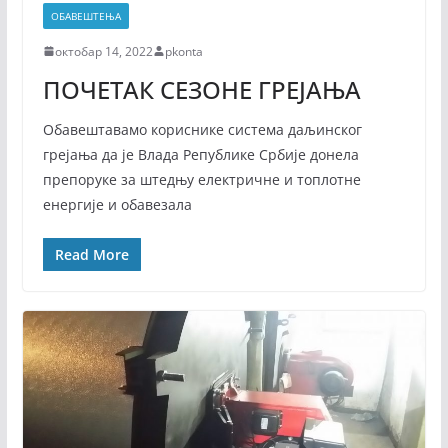
ОБАВЕШТЕЊА
октобар 14, 2022
pkonta
ПОЧЕТАК СЕЗОНЕ ГРЕЈАЊА
Обавештавамо кориснике система даљинског
грејања да је Влада Републике Србије донела
препоруке за штедњу електричне и топлотне
енергије и обавезала
Read More