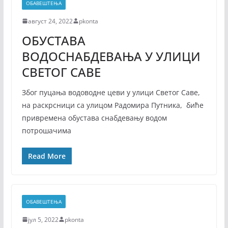
ОБАВЕШТЕЊА
август 24, 2022
pkonta
ОБУСТАВА
ВОДОСНАБДЕВАЊА У УЛИЦИ
СВЕТОГ САВЕ
Због пуцања водоводне цеви у улици Светог Саве,
на раскрсници са улицом Радомира Путника, биће
привремена обустава снабдевању водом
потрошачима
Read More
ОБАВЕШТЕЊА
јул 5, 2022
pkonta