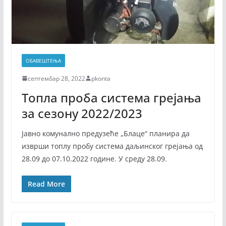
ОБАВЕШТЕЊА
септембар 28, 2022
pkonta
Топла проба система грејања
за сезону 2022/2023
Јавно комунално предузеће „Блаце“ планира да
изврши топлу пробу система даљинског грејања од
28.09 до 07.10.2022 године. У среду 28.09.
Read More