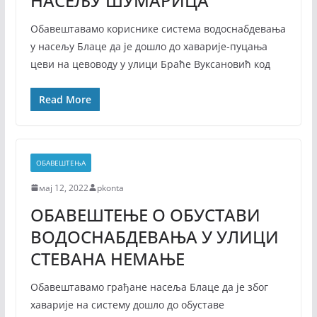
НАСЕЉУ ШУМАРИЦА
Обавештавамо кориснике система водоснабдевања
у насељу Блаце да је дошло до хаварије-пуцања
цеви на цевоводу у улици Браће Вуксановић код
Read More
ОБАВЕШТЕЊА
мај 12, 2022
pkonta
ОБАВЕШТЕЊЕ О ОБУСТАВИ
ВОДОСНАБДЕВАЊА У УЛИЦИ
СТЕВАНА НЕМАЊЕ
Обавештавамо грађане насеља Блаце да је због
хаварије на систему дошло до обуставе