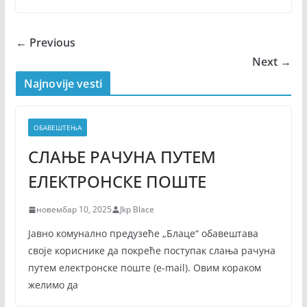
← Previous
Next →
Najnovije vesti
ОБАВЕШТЕЊА
СЛАЊЕ РАЧУНА ПУТЕМ
ЕЛЕКТРОНСКЕ ПОШТЕ
новембар 10, 2025
Jkp Blace
Јавно комунално предузеће „Блаце“ обавештава
своје кориснике да покреће поступак слања рачуна
путем електронске поште (е-mail). Овим кораком
желимо да