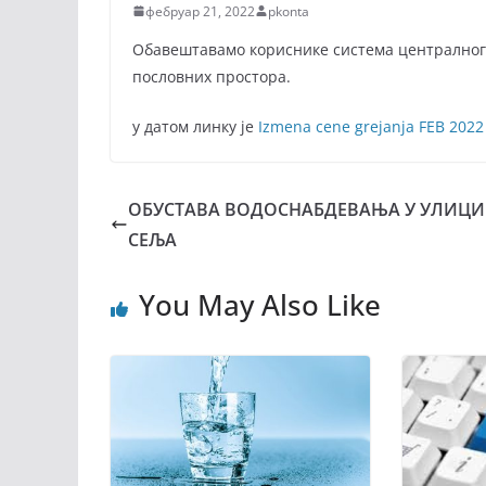
фебруар 21, 2022
pkonta
Обавештавамо кориснике система централног 
пословних простора.
у датом линку је
Izmena cene grejanja FEB 2022
ОБУСТАВА ВОДОСНАБДЕВАЊА У УЛИЦИ Р
СЕЉА
You May Also Like