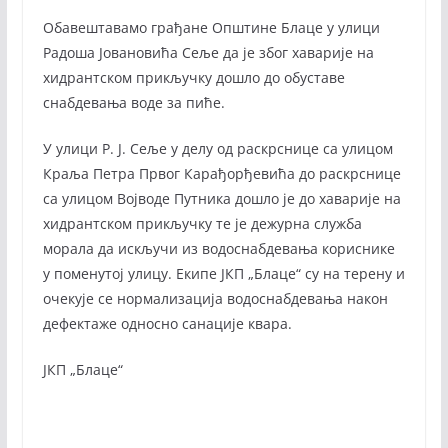
Обавештавамо грађане Општине Блаце у улици
Радоша Јовановића Сеље да је због хаварије на
хидрантском прикључку дошло до обуставе
снабдевања воде за пиће.
У улици Р. Ј. Сеље у делу од раскрснице са улицом
Краља Петра Првог Карађорђевића до раскрснице
са улицом Војводе Путника дошло је до хаварије на
хидрантском прикључку те је дежурна служба
морала да искључи из водоснабдевања кориснике
у поменутој улицу. Екипе ЈКП „Блаце“ су на терену и
очекује се нормализација водоснабдевања након
дефектаже односно санације квара.
ЈКП „Блаце“