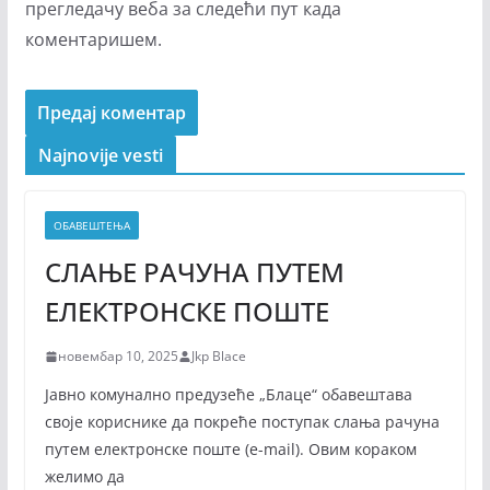
прегледачу веба за следећи пут када
коментаришем.
Najnovije vesti
ОБАВЕШТЕЊА
СЛАЊЕ РАЧУНА ПУТЕМ
ЕЛЕКТРОНСКЕ ПОШТЕ
новембар 10, 2025
Jkp Blace
Јавно комунално предузеће „Блаце“ обавештава
своје кориснике да покреће поступак слања рачуна
путем електронске поште (е-mail). Овим кораком
желимо да