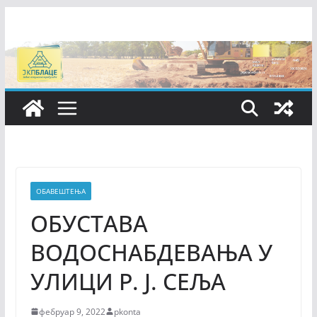
Skip
to
content
ОБАВЕШТЕЊА
ОБУСТАВА
ВОДОСНАБДЕВАЊА У
УЛИЦИ Р. Ј. СЕЉА
фебруар 9, 2022
pkonta