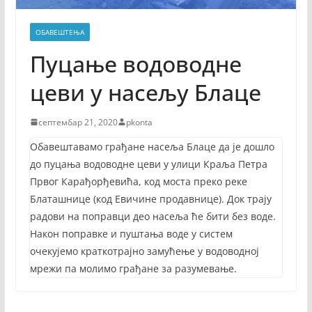
ОБАВЕШТЕЊА
Пуцање водоводне
цеви у насељу Блаце
септембар 21, 2020
pkonta
Обавештавамо грађане насеља Блаце да је дошло
до пуцања водоводне цеви у улици Краља Петра
Првог Карађорђевића, код моста преко реке
Блаташнице (код Евичине продавнице). Док трају
радови на поправци део насеља ће бити без воде.
Након поправке и пуштања воде у систем
очекујемо краткотрајно замућење у водоводној
мрежи па молимо грађане за разумевање.