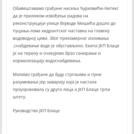
Обавештавамо грађане насеља Ђурковићи-Нитекс
да је приликом извођења радова на
реконструкцији улице Војводе Мишића дошло до
пуцања-лома хидрантског наставка на главној
водоводној цеви. Због прекомерног изливања
,снабдевање воде је обустављено. Екипа ЈКП Блаце
је на терену и очекујемо брзо санирање и
нормализацију водоснабдевања.
Молимо грађане да буду стрпљиви и пуни
разумевања јер хаварију која је настала
проузроковала су друга лица а ЈКП Блаце трпи
штету.
Руководство ЈКП Блаце