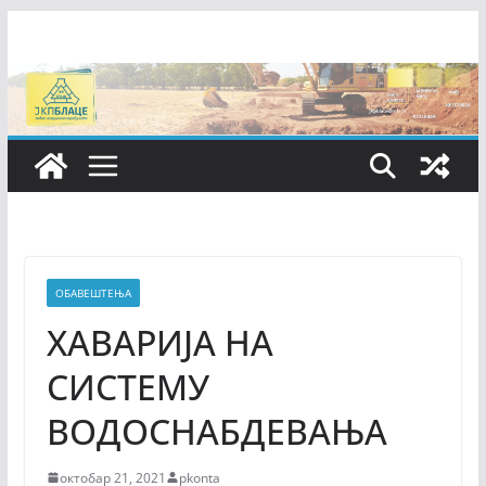
Skip
to
content
ОБАВЕШТЕЊА
ХАВАРИЈА НА
СИСТЕМУ
ВОДОСНАБДЕВАЊА
октобар 21, 2021
pkonta