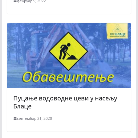
фебруар 9, 2022
Пуцање водоводне цеви у насељу
Блаце
септембар 21, 2020