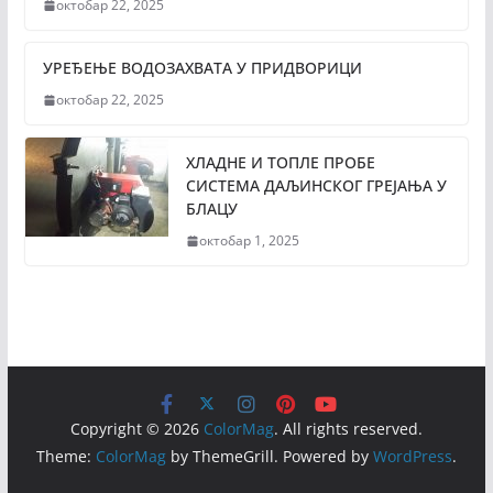
октобар 22, 2025
УРЕЂЕЊЕ ВОДОЗАХВАТА У ПРИДВОРИЦИ
октобар 22, 2025
ХЛАДНЕ И ТОПЛЕ ПРОБЕ
СИСТЕМА ДАЉИНСКОГ ГРЕЈАЊА У
БЛАЦУ
октобар 1, 2025
Copyright © 2026
ColorMag
. All rights reserved.
Theme:
ColorMag
by ThemeGrill. Powered by
WordPress
.