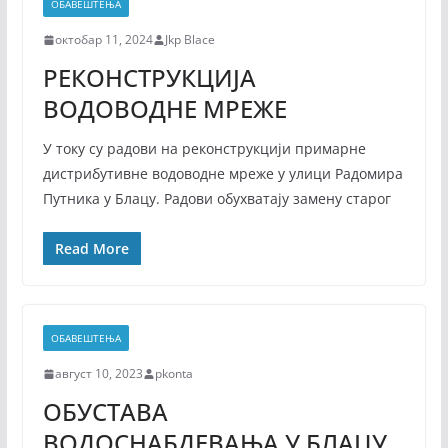
ОБАВЕШТЕЊА
октобар 11, 2024
Jkp Blace
РЕКОНСТРУКЦИЈА
ВОДОВОДНЕ МРЕЖЕ
У току су радови на реконструкцији примарне
дистрибутивне водоводне мреже у улици Радомира
Путника у Блацу. Радови обухватају замену старог
Read More
ОБАВЕШТЕЊА
август 10, 2023
pkonta
ОБУСТАВА
ВОДОСНАБДЕВАЊА У БЛАЦУ