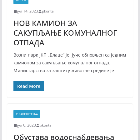
ВЕСТИ
јул 14, 2023
pkonta
НОВ КАМИОН ЗА
САКУПЉАЊЕ КОМУНАЛНОГ
ОТПАДА
Возни парк ЈКП „Блаце“ је јуче обновљен са једним
камионом за сакупљање комуналног отпада.
Министарство за заштиту животне средине је
Read More
ОБАВЕШТЕЊА
јул 6, 2023
pkonta
Обустава водоснабдевања