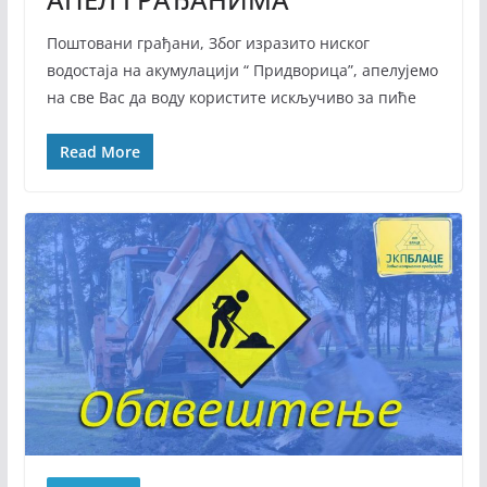
Поштовани грађани, Због изразито ниског
водостаја на акумулацији “ Придворица”, апелујемо
на све Вас да воду користите искључиво за пиће
Read More