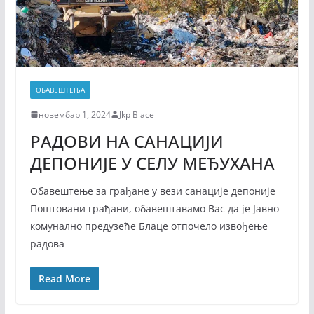
ОБАВЕШТЕЊА
новембар 1, 2024
Jkp Blace
РАДОВИ НА САНАЦИЈИ
ДЕПОНИЈЕ У СЕЛУ МЕЂУХАНА
Обавештење за грађане у вези санације депоније
Поштовани грађани, обавештавамо Вас да је Јавно
комунално предузеће Блаце отпочело извођење
радова
Read More