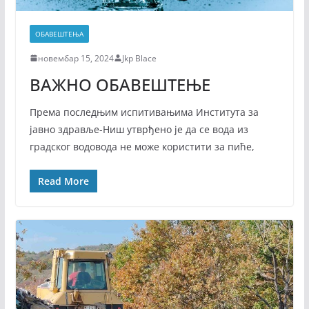
ОБАВЕШТЕЊА
новембар 15, 2024
Jkp Blace
ВАЖНО ОБАВЕШТЕЊЕ
Према последњим испитивањима Института за
јавно здравље-Ниш утврђено је да се вода из
градског водовода не може користити за пиће,
Read More