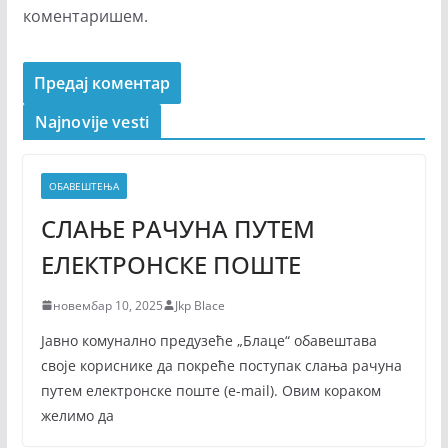
коментаришем.
Najnovije vesti
ОБАВЕШТЕЊА
СЛАЊЕ РАЧУНА ПУТЕМ
ЕЛЕКТРОНСКЕ ПОШТЕ
новембар 10, 2025
Jkp Blace
Јавно комунално предузеће „Блаце“ обавештава
своје кориснике да покреће поступак слања рачуна
путем електронске поште (е-mail). Овим кораком
желимо да