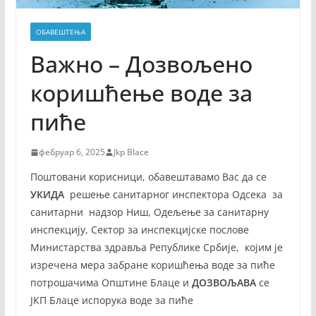
ОБАВЕШТЕЊА
Важно – Дозвољено
коришћење воде за
пиће
фебруар 6, 2025
Jkp Blace
Поштовани корисници, обавештавамо Вас да се
УКИДА
решење санитарног инспектора Одсека за
санитарни надзор Ниш, Одељење за санитарну
инспекцију, Сектор за инспекцијске послове
Министарства здравља Републике Србије, којим је
изречена мера забране коришћења воде за пиће
потрошачима Општине Блаце и
ДОЗВОЉАВА
се
ЈКП Блаце испорука воде за пиће