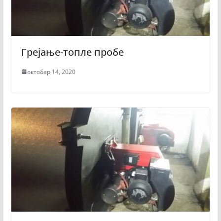
Грејање-топле пробе
октобар 14, 2020